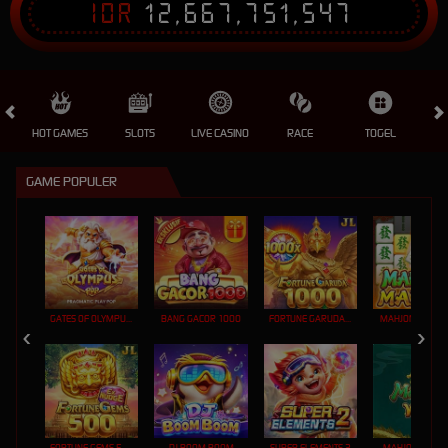
IDR
12,667,751,547
HOT GAMES
SLOTS
LIVE CASINO
RACE
TOGEL
OL
GAME POPULER
GATES OF OLYMPUS POP
BANG GACOR 1000
FORTUNE GARUDA 1000
MAHJONG MAX
FORTUNE GEMS 500
DJ BOOM BOOM
SUPER ELEMENTS 2
MAHJONG WAYS