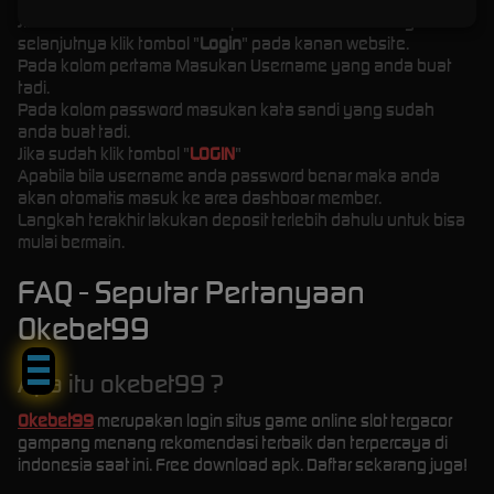
Jika anda sudah melakukan pendaftarkan maka langkah
selanjutnya klik tombol "
Login
" pada kanan website.
Pada kolom pertama Masukan Username yang anda buat
tadi.
Pada kolom password masukan kata sandi yang sudah
anda buat tadi.
Jika sudah klik tombol "
LOGIN
"
Apabila bila username anda password benar maka anda
akan otomatis masuk ke area dashboar member.
Langkah terakhir lakukan deposit terlebih dahulu untuk bisa
mulai bermain.
FAQ - Seputar Pertanyaan
Okebet99
KLIK!
Apa itu okebet99 ?
Okebet99
merupakan login situs game online slot tergacor
gampang menang rekomendasi terbaik dan terpercaya di
indonesia saat ini. Free download apk. Daftar sekarang juga!