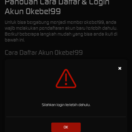
Panduan Cara Daftar & Login
Akun Okebet99
Untuk bisa bergabung menjadi member okebet99, anda
wajib melakukan pendaftaran akun baru terlebih dahulu.
Berikut beberapa langkah mudah yang bisa anda ikuti di
bawah ini.
Cara Daftar Akun Okebet99
Pertama kunjungi
link alternatif okebet99
update terbaru saat
×
ini.
Klik menu "
DAFTAR
" pada pojok kanan website.
Jika sudah muncul form pendaftaran, maka isi data diri anda
seperti nama lengkap dan nomor rekening.
Buat "Username & Password" dengan kombinasi huruf dan
angka.
Jika kolom sudah terisi semua maka masukan kode validasi
Silahkan login terlebih dahulu.
angka yang tertera pada form pendaftaran.
Setelah itu klik summit tombol daftar.
Cara Login Akun Okebet99
OK