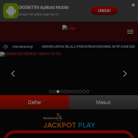
×
OKEBET99 Aplikasi Mobile
UNDUH
Jangan tampilkan lagi hari ini
rtama anda sekarang!
- MOHON UNTUK SELALU PERHATIKAN REKENING AKTIF KAMI SEBELUM
Daftar
Masuk
JACKPOT
PLAY