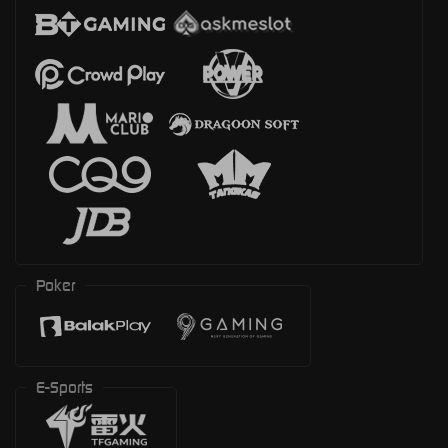
Poker
E-Sports