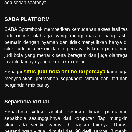
ada setiap saatnnya.
SABA PLATFORM
SABA Sportsbook memberikan kemudahan akses fasilitas
judi online olahraga yang menggunakan uang asli,
bermain dengan nyaman dan tidak menyulitkan hanya di
situs judi bola resmi dan terpercaya. Nikmati permainan
judi bola yang menarik serta beragam dan juga olahraga
favorite lainnya yang disediakan disini.
situs judi bola online terpercaya
Sebagai
kami juga
menyediakan permainan sepakbola virtual dan taruhan
berganda / mix parlay
Sepakbola Virtual
Sepakbola virtual adalah sebuah tiruan permainan
sepakbola sesungguhnya dari komputer. Tapi mungkin
akan ada sedikit variasi di bagian lainnya. Durasi
pertandingan virtual dimulai dari 90 detil sampai 3 menit.