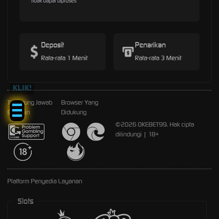
tidak dapat diproses
Deposit
Penarikan
Rata-rata 1 Menit
Rata-rata 3 Menit
KLIK!
Tanggung Jawab
Browser Yang
Bermain
Didukung
©2026 OKEBET99. Hak cipta
dilindungi | 18+
Platform Penyedia Layanan
Slots