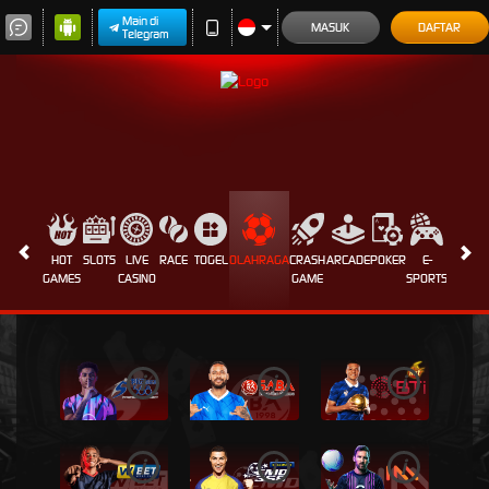
Main di
MASUK
DAFTAR
Telegram
HOT
SLOTS
LIVE
RACE
TOGEL
OLAHRAGA
CRASH
ARCADE
POKER
E-
SABUN
GAMES
CASINO
GAME
SPORTS
AYAM
i
i
i
i
i
i