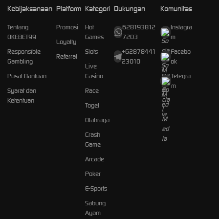
Kebijaksanaan
Platform
Kategori
Dukungan
Komunitas
Tentang
Promosi
Hot
628193812
Instagra
OKEBET99
Games
7203
m
Loyalty
Responsible
Slots
+62878441
Facebo
Referral
Gambling
23010
ok
Live
Pusat Bantuan
Casino
Telegra
m
Syarat dan
Race
Ketentuan
Togel
Olahraga
Crash
Game
Arcade
Poker
E-Sports
Sabung
Ayam