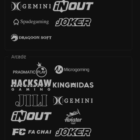
Arcade