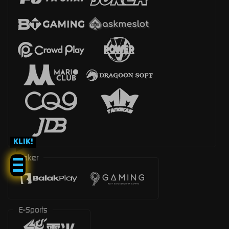
KLIK!
Poker
E-Sports