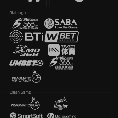
Olahraga
Crash Game