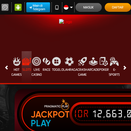
Main di
MASUK
DAFTAR
Telegram
HOT
SLOTS
LIVE
RACE
TOGEL
OLAHRAGA
CRASH
ARCADE
POKER
E-
SABUN
GAMES
CASINO
GAME
SPORTS
AYAM
IDR
12,663,
JACKPOT
PLAY