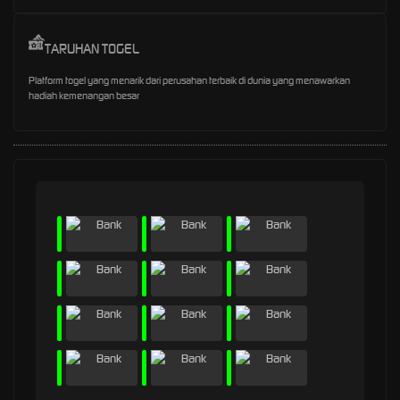
TARUHAN TOGEL
Platform togel yang menarik dari perusahan terbaik di dunia yang menawarkan
hadiah kemenangan besar