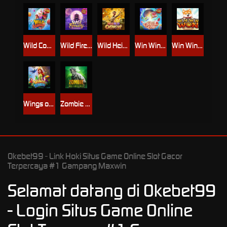
Wild Coaster
Wild Fireworks
Wild Heist Cashout
Win Win Fish Prawn Crab
Win Win Won
Wings of Iguazu
Zombie Outbreak
Okebet99 - Link Hoki Situs Game Online Slot Gacor
Terpercaya #1 Gampang Maxwin
Selamat datang di Okebet99
- Login Situs Game Online