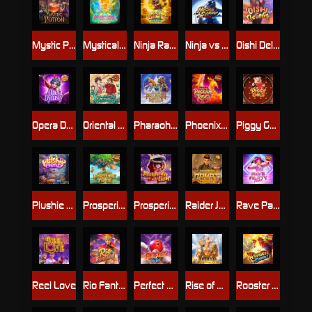
Mystic Potion
Mystical Spirits
Ninja Raccoon Frenzy
Ninja vs Samurai
Oishi Delights
Opera Dynasty
Oriental Prosperity
Pharaoh Royals
Phoenix Rises
Piggy Gold
Plushie Frenzy
Prosperity Fortune Tree
Prosperity Lion
Raider Jane's Crypt of Fortune
Rave Party Fever
Reel Love
Rio Fantasia
Perfect Strike
Rise of Apollo
Rooster Rumble