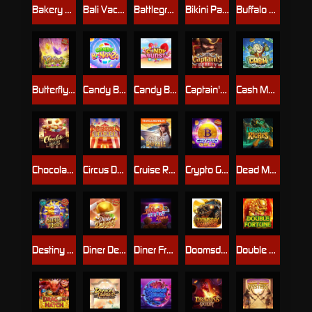
Bakery Bonanza
Bali Vacation
Battleground Royale
Bikini Paradise
Buffalo Win
Butterfly Blossom
Candy Bonanza
Candy Burst
Captain's Bounty
Cash Mania
Chocolate Deluxe
Circus Delight
Cruise Royale
Crypto Gold
Dead Man's Riches
Destiny of Sun and Moon
Diner Delights
Diner Frenzy Spins
Doomsday Rampage
Double Fortune