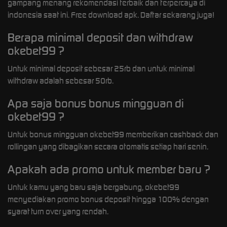
gampang menang rekomendasi terbaik dan terpercaya di
indonesia saat ini. Free download apk. Daftar sekarang juga!
Berapa minimal deposit dan withdraw
okebet99 ?
Untuk minimal deposit sebesar 25rb dan untuk minimal
withdraw adalah sebesar 50rb.
Apa saja bonus bonus mingguan di
okebet99 ?
Untuk bonus mingguan okebet99 memberikan cashback dan
rollingan yang dibagikan secara otomatis setiap hari senin.
Apakah ada promo untuk member baru ?
Untuk kamu yang baru saja bergabung, okebet99
menyediakan promo bonus deposit hingga 100% dengan
syarat turn over yang rendah.