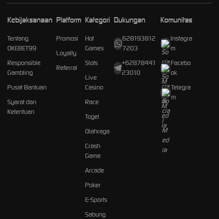
Kebijaksanaan
Platform
Kategori
Dukungan
Komunitas
Tentang
Promosi
Hot
628193812
Instagra
OKEBET99
Games
7203
m
Loyalty
Responsible
Slots
+62878441
Facebo
Referral
Gambling
23010
ok
Live
Pusat Bantuan
Casino
Telegra
m
Syarat dan
Race
Ketentuan
Togel
Olahraga
Crash
Game
Arcade
Poker
E-Sports
Sabung