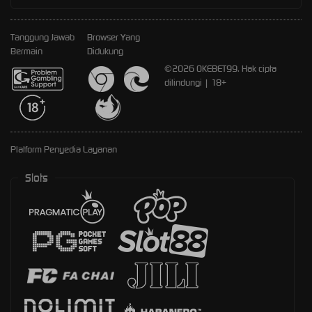
Tanggung Jawab
Browser Yang
Bermain
Didukung
©2026 OKEBET99. Hak cipta
dilindungi | 18+
Platform Penyedia Layanan
Slots