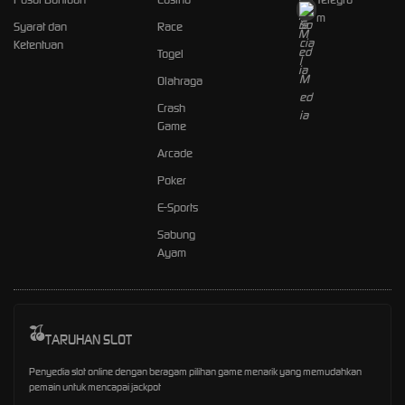
m
Syarat dan
Race
Ketentuan
Togel
Olahraga
Crash
Game
Arcade
Poker
E-Sports
Sabung
Ayam
TARUHAN SLOT
Penyedia slot online dengan beragam pilihan game menarik yang memudahkan
pemain untuk mencapai jackpot