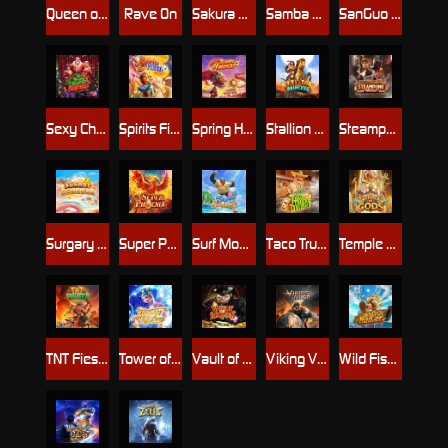
Queen of Aztec
Rave On
Sakura Neko
Samba Fiesta
SanGuo - The Brotherhood
Sexy Christmas Sirens
Spirits Fiesta
Spring Harvest
Stallion Princess
Steampunk Reloaded
Surgary bonanza
Super Phoenix
Surf Monkey
Taco Truck Delight
Temple of Gods
TNT Fiesta
Tower of Riches
Vault of Riches
Viking Valor
Wild Fish Hunter