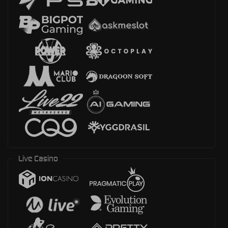
Live Casino