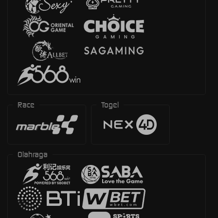
Race
Togel
Olahraga