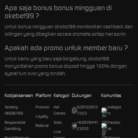
Apa saja bonus bonus mingguan di
okebet99 ?
Untuk bonus mingguan okebet99 memberikan cashback dan
rollingan yang dibagikan secara otomatis setiap hari senin.
Apakah ada promo untuk member baru ?
Untuk kamu yang baru saja bergabung, okebet99
menyediakan promo bonus deposit hingga 100% dengan
syarat turn over yang rendah.
Kebijaksanaan
Platform
Kategori
Dukungan
Komunitas
Tentang
Promosi
Hot
628193812
Instagra
OKEBET99
Games
7203
m
Loyalty
Responsible
Slots
+62878441
Facebo
Referral
Gambling
23010
ok
Live
Pusat Bantuan
Casino
Telegra