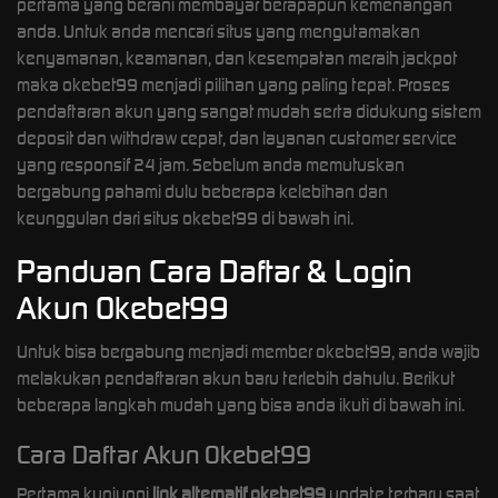
pertama yang berani membayar berapapun kemenangan
anda. Untuk anda mencari situs yang mengutamakan
kenyamanan, keamanan, dan kesempatan meraih jackpot
maka okebet99 menjadi pilihan yang paling tepat. Proses
pendaftaran akun yang sangat mudah serta didukung sistem
deposit dan withdraw cepat, dan layanan customer service
yang responsif 24 jam. Sebelum anda memutuskan
bergabung pahami dulu beberapa kelebihan dan
keunggulan dari situs okebet99 di bawah ini.
Panduan Cara Daftar & Login
Akun Okebet99
Untuk bisa bergabung menjadi member okebet99, anda wajib
melakukan pendaftaran akun baru terlebih dahulu. Berikut
beberapa langkah mudah yang bisa anda ikuti di bawah ini.
Cara Daftar Akun Okebet99
Pertama kunjungi
link alternatif okebet99
update terbaru saat