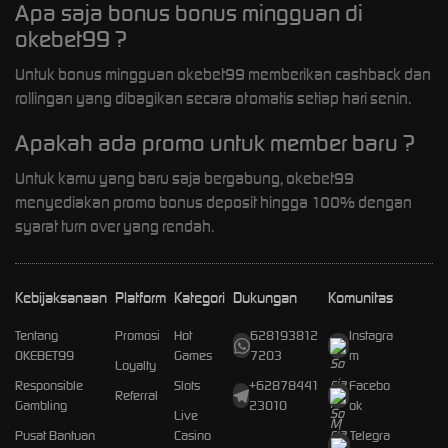
Apa saja bonus bonus mingguan di
okebet99 ?
Untuk bonus mingguan okebet99 memberikan cashback dan
rollingan yang dibagikan secara otomatis setiap hari senin.
Apakah ada promo untuk member baru ?
Untuk kamu yang baru saja bergabung, okebet99
menyediakan promo bonus deposit hingga 100% dengan
syarat turn over yang rendah.
Kebijaksanaan
Platform
Kategori
Dukungan
Komunitas
Tentang
Promosi
Hot
628193812
Instagra
OKEBET99
Games
7203
m
Loyalty
Responsible
Slots
+62878441
Facebo
Referral
Gambling
23010
ok
Live
Pusat Bantuan
Casino
Telegra