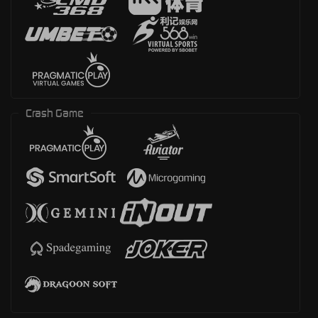
Crash Game