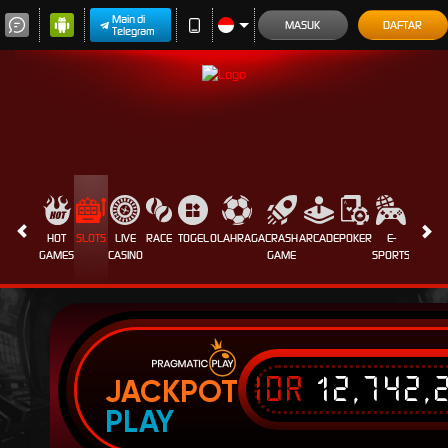
Main di
MASUK
DAFTAR
Telegram
HOT
SLOTS
LIVE
RACE
TOGEL
OLAHRAGA
CRASH
ARCADE
POKER
E-
SABUN
GAMES
CASINO
GAME
SPORTS
AYAM
IDR
12,742,
JACKPOT
PLAY