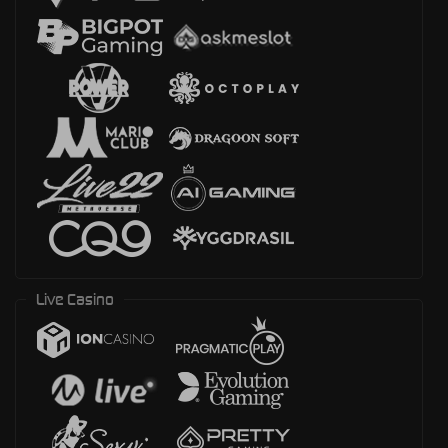
Live Casino