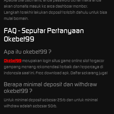
akan otomatis masuk ke area dashboar member.
Langkah terakhir lakukan deposit terlebih dahulu untuk bisa
mulai bermain.
FAQ - Seputar Pertanyaan
Okebet99
Apa itu okebet99 ?
Okebet99
merupakan login situs game online slot tergacor
gampang menang rekomendasi terbaik dan terpercaya di
indonesia saat ini. Free download apk. Daftar sekarang juga!
Berapa minimal deposit dan withdraw
okebet99 ?
Untuk minimal deposit sebesar 25rb dan untuk minimal
withdraw adalah sebesar 50rb.