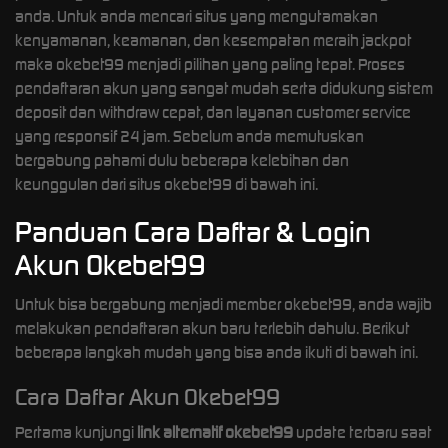
anda. Untuk anda mencari situs yang mengutamakan
kenyamanan, keamanan, dan kesempatan meraih jackpot
maka okebet99 menjadi pilihan yang paling tepat. Proses
pendaftaran akun yang sangat mudah serta didukung sistem
deposit dan withdraw cepat, dan layanan customer service
yang responsif 24 jam. Sebelum anda memutuskan
bergabung pahami dulu beberapa kelebihan dan
keunggulan dari situs okebet99 di bawah ini.
Panduan Cara Daftar & Login
Akun Okebet99
Untuk bisa bergabung menjadi member okebet99, anda wajib
melakukan pendaftaran akun baru terlebih dahulu. Berikut
beberapa langkah mudah yang bisa anda ikuti di bawah ini.
Cara Daftar Akun Okebet99
Pertama kunjungi
link alternatif okebet99
update terbaru saat