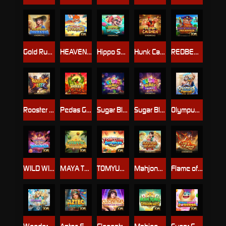
Gold Rush Bonanza
HEAVENLY FEAST WITH WUKONG
Hippo Splash
Hunk Cai Shen
REDBEARD TREASURE
Rooster Blitz
Pedas Gila
Sugar Blast
Sugar Blast Frenzy
Olympus Fortune
WILD WITCH SUGAR BONANZA
MAYA TEMPLE OF FORTUNE
TOMYUM BONANZA
Mahjong Beauty
Flame of Fortune