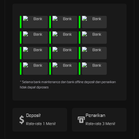
* Selama bank maintenance dan bank offline deposit dan penarikan
tidak dapat diproses
Deposit
Penarikan
Rata-rata 1 Menit
Rata-rata 3 Menit