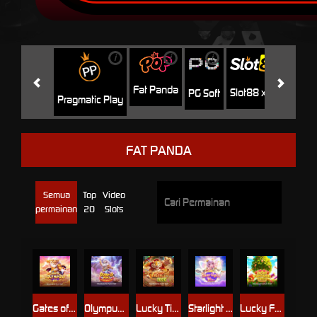
i
i
i
i
i
Facha
Fat Panda
Slot88 x PP
PG Soft
Pragmatic Play
FAT PANDA
Semua
Top
Video
permainan
20
Slots
Gates of Olympus POP
Olympus Wins
Lucky Tiger 1000
Starlight Wins
Lucky Fortune Tree