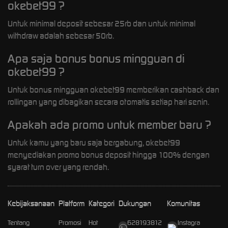
okebet99 ?
Untuk minimal deposit sebesar 25rb dan untuk minimal
withdraw adalah sebesar 50rb.
Apa saja bonus bonus mingguan di
okebet99 ?
Untuk bonus mingguan okebet99 memberikan cashback dan
rollingan yang dibagikan secara otomatis setiap hari senin.
Apakah ada promo untuk member baru ?
Untuk kamu yang baru saja bergabung, okebet99
menyediakan promo bonus deposit hingga 100% dengan
syarat turn over yang rendah.
Kebijaksanaan
Platform
Kategori
Dukungan
Komunitas
Tentang
Promosi
Hot
628193812
Instagra