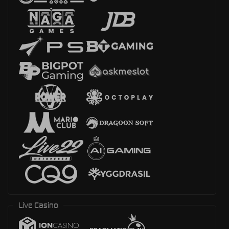
Live Casino