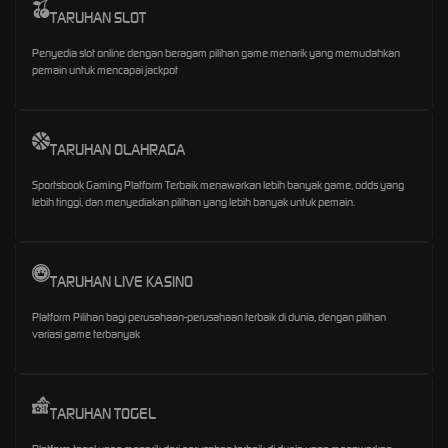
TARUHAN SLOT
Penyedia slot online dengan beragam pilihan game menarik yang memudahkan
pemain untuk mencapai jackpot
TARUHAN OLAHRAGA
Sportsbook Gaming Platform Terbaik menawarkan lebih banyak game, odds yang
lebih tinggi, dan menyediakan pilihan yang lebih banyak untuk pemain.
TARUHAN LIVE KASINO
Platform Pilihan bagi perusahaan-perusahaan terbaik di dunia, dengan pilihan
variasi game terbanyak
TARUHAN TOGEL