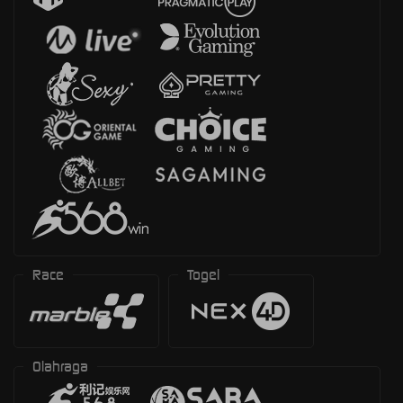
Race
Togel
Olahraga