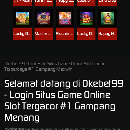
777 Rush
Tut's Treasure Tower
Happy Dragon
Code of Cairo
Dino Drop
Lucky Dog
Master Gems
Plushie Wins
Lucky Dice
Happy Nets
Okebet99 - Link Hoki Situs Game Online Slot Gacor
Terpercaya #1 Gampang Maxwin
Selamat datang di Okebet99
- Login Situs Game Online
Slot Tergacor #1 Gampang
Menang
Okebet99
hadir menjadi satu satunya situs yang penyedia