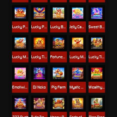
Lucky Panda
Lucky Phoenix
Lucky Bull
Jelly Candy
Sweet Burst
Lucky MonKey
Lucky Tiger
Fortunes of Aztec
Lucky Mouse
Lucky Tiger Gold Ultimate
Emotiwins
DJ Neko
Pig Farm
Mystic Wishes
Wealthy Frog