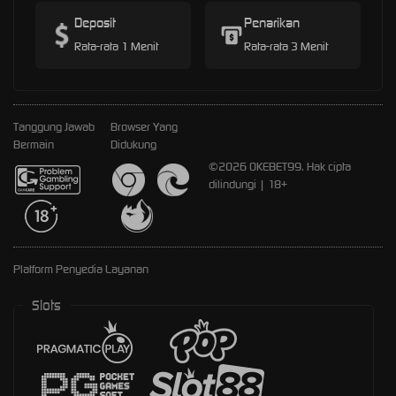
Deposit
Penarikan
Rata-rata 1 Menit
Rata-rata 3 Menit
Tanggung Jawab
Browser Yang
Bermain
Didukung
©2026 OKEBET99. Hak cipta
dilindungi | 18+
Platform Penyedia Layanan
Slots