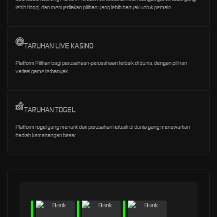
lebih tinggi, dan menyediakan pilihan yang lebih banyak untuk pemain.
TARUHAN LIVE KASINO
Platform Pilihan bagi perusahaan-perusahaan terbaik di dunia, dengan pilihan
variasi game terbanyak
TARUHAN TOGEL
Platform togel yang menarik dari perusahan terbaik di dunia yang menawarkan
hadiah kemenangan besar