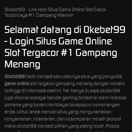
Okebet99 - Link Hoki Situs Game Online Slot Gacor
Terpercaya #1 Gampang Maxwin
Selamat datang di Okebet99
- Login Situs Game Online
Slot Tergacor #1 Gampang
Menang
Okebet99
hadir menjadi satu satunya situs yang penyedia
game online
slot tergacor gampang menang dengan winrate
tertinggi di indonesia saat ini. Tak hanya itu saja okebet99
juga dikenal sebagai bandar gaming berlisensi resmi terbesar
pertama yang berani membayar berapapun kemenangan
anda. Untuk anda mencari situs yang mengutamakan
kenyamanan, keamanan, dan kesempatan meraih jackpot
maka okebet99 menjadi pilihan yang paling tepat. Proses