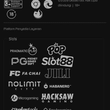
©2026 OKEBET99. Hak cipta
dilindungi | 18+
Platform Penyedia Layanan
Slots