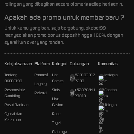
rollingan yang dibagikan secara otomatis setiap hari senin.
Apakah ada promo untuk member baru ?
Untuk kamu yang baru saja bergabung, okebet99
menyediakan promo bonus deposit hingga 100% dengan
syarat turn over yang rendah.
Kebijaksanaan
Platform
Kategori
Dukungan
Komunitas
Tentang
Promosi
Hot
628193812
Instagra
OKEBET99
Games
7203
m
Loyalty
Responsible
Slots
+62878441
Facebo
Referral
Gambling
23010
ok
Live
Pusat Bantuan
Casino
Telegra
m
Syarat dan
Race
Ketentuan
Togel
Olahraga