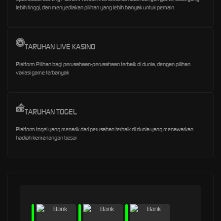
lebih tinggi, dan menyediakan pilihan yang lebih banyak untuk pemain.
TARUHAN LIVE KASINO
Platform Pilihan bagi perusahaan-perusahaan terbaik di dunia, dengan pilihan
variasi game terbanyak
TARUHAN TOGEL
Platform togel yang menarik dari perusahan terbaik di dunia yang menawarkan
hadiah kemenangan besar