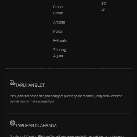
Crash
Game
Arcade
Poker
E-Sports
Sabung
Ayam
TARUHAN SLOT
Penyedia slot online dengan beragam pilihan game menarik yang memudahkan
pemain untuk mencapai jackpot
TARUHAN OLAHRAGA
Sportsbook Gaming Platform Terbaik menawarkan lebih banyak game, odds yang