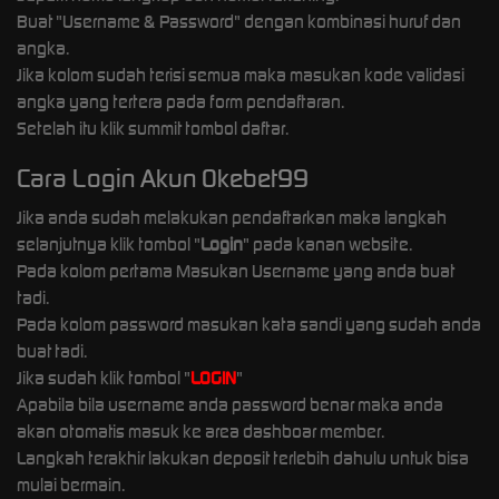
Buat "Username & Password" dengan kombinasi huruf dan
angka.
Jika kolom sudah terisi semua maka masukan kode validasi
angka yang tertera pada form pendaftaran.
Setelah itu klik summit tombol daftar.
Cara Login Akun Okebet99
Jika anda sudah melakukan pendaftarkan maka langkah
selanjutnya klik tombol "
Login
" pada kanan website.
Pada kolom pertama Masukan Username yang anda buat
tadi.
Pada kolom password masukan kata sandi yang sudah anda
buat tadi.
Jika sudah klik tombol "
LOGIN
"
Apabila bila username anda password benar maka anda
akan otomatis masuk ke area dashboar member.
Langkah terakhir lakukan deposit terlebih dahulu untuk bisa
mulai bermain.