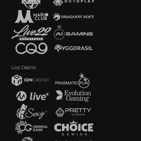
Live Casino