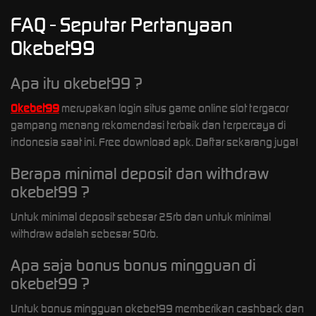
FAQ - Seputar Pertanyaan
Okebet99
Apa itu okebet99 ?
Okebet99
merupakan login situs game online slot tergacor
gampang menang rekomendasi terbaik dan terpercaya di
indonesia saat ini. Free download apk. Daftar sekarang juga!
Berapa minimal deposit dan withdraw
okebet99 ?
Untuk minimal deposit sebesar 25rb dan untuk minimal
withdraw adalah sebesar 50rb.
Apa saja bonus bonus mingguan di
okebet99 ?
Untuk bonus mingguan okebet99 memberikan cashback dan