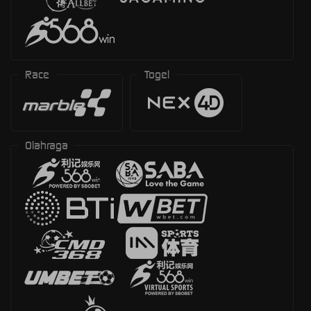
Race
Togel
Olahraga