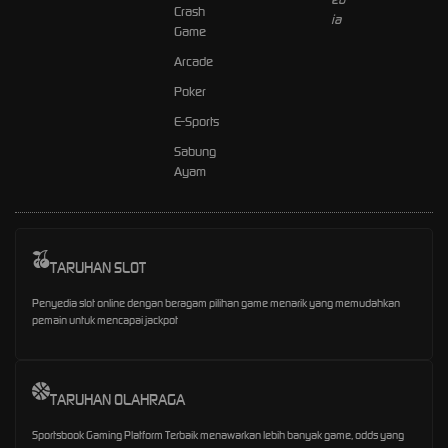
Crash
Game
Arcade
Poker
E-Sports
Sabung
Ayam
TARUHAN SLOT
Penyedia slot online dengan beragam pilihan game menarik yang memudahkan
pemain untuk mencapai jackpot
TARUHAN OLAHRAGA
Sportsbook Gaming Platform Terbaik menawarkan lebih banyak game, odds yang