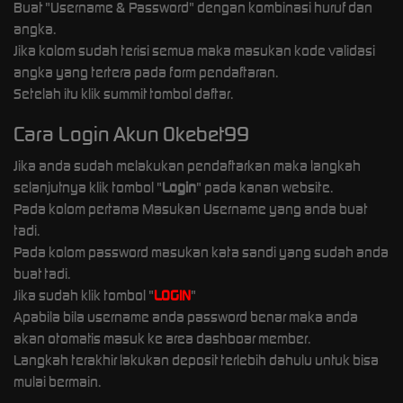
Buat "Username & Password" dengan kombinasi huruf dan
angka.
Jika kolom sudah terisi semua maka masukan kode validasi
angka yang tertera pada form pendaftaran.
Setelah itu klik summit tombol daftar.
Cara Login Akun Okebet99
Jika anda sudah melakukan pendaftarkan maka langkah
selanjutnya klik tombol "
Login
" pada kanan website.
Pada kolom pertama Masukan Username yang anda buat
tadi.
Pada kolom password masukan kata sandi yang sudah anda
buat tadi.
Jika sudah klik tombol "
LOGIN
"
Apabila bila username anda password benar maka anda
akan otomatis masuk ke area dashboar member.
Langkah terakhir lakukan deposit terlebih dahulu untuk bisa
mulai bermain.