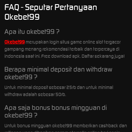
FAQ - Seputar Pertanyaan
Okebet99
Apa itu okebet99 ?
Okebet99
merupakan login situs game online slot tergacor
gampang menang rekomendasi terbaik dan terpercaya di
indonesia saat ini. Free download apk. Daftar sekarang juga!
Berapa minimal deposit dan withdraw
okebet99 ?
Untuk minimal deposit sebesar 25rb dan untuk minimal
withdraw adalah sebesar 50rb.
Apa saja bonus bonus mingguan di
okebet99 ?
Untuk bonus mingguan okebet99 memberikan cashback dan