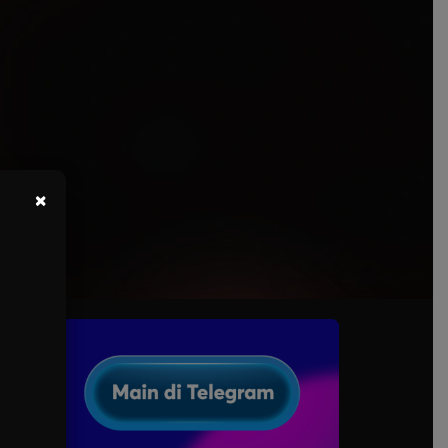
Pindai kode
×
untuk Und
Android A