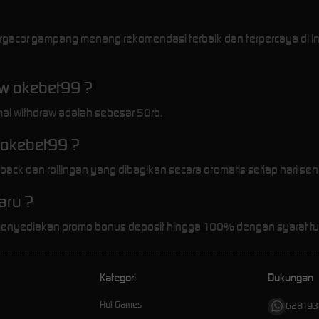
ergacor gampang menang rekomendasi terbaik dan terpercaya di ind
aw okebet99 ?
mal withdraw adalah sebesar 50rb.
 okebet99 ?
 dan rollingan yang dibagikan secara otomatis setiap hari seni
aru ?
enyediakan promo bonus deposit hingga 100% dengan syarat tur
Kategori
Dukungan
Hot Games
628193