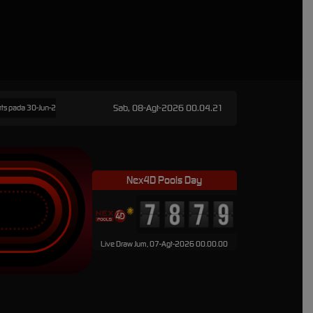
Sab, 08-Agt-2026 00.04.21
a 30-Jun-2026 dari 15.00.00 sampai 30-Sep-2026 15.00.00. Selama waktu ini, PP Virtual Sports
Nex4D Pools Day
Live Draw Jum, 07-Agt-2026 00.00.00