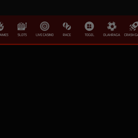
GAMES
SLOTS
LIVE CASINO
RACE
TOGEL
OLAHRAGA
CRASH 